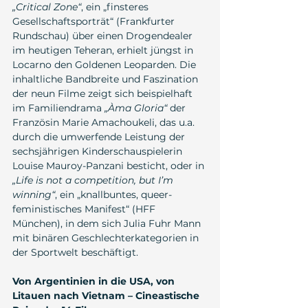
„Critical Zone“
, ein „finsteres 
Gesellschaftsporträt“ (Frankfurter 
Rundschau) über einen Drogendealer 
im heutigen Teheran, erhielt jüngst in 
Locarno den Goldenen Leoparden. Die 
inhaltliche Bandbreite und Faszination 
der neun Filme zeigt sich beispielhaft 
im Familiendrama 
„Àma Gloria“
 der 
Französin Marie Amachoukeli, das u.a. 
durch die umwerfende Leistung der 
sechsjährigen Kinderschauspielerin 
Louise Mauroy-Panzani besticht, oder in 
„Life is not a competition, but I’m 
winning“
, ein „knallbuntes, queer-
feministisches Manifest“ (HFF 
München), in dem sich Julia Fuhr Mann 
mit binären Geschlechterkategorien in 
der Sportwelt beschäftigt.
Von Argentinien in die USA, von 
Litauen nach Vietnam – Cineastische 