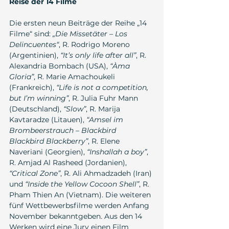
Reise der 14 Filme
Die ersten neun Beiträge der Reihe „14 
Filme“ sind: 
„Die Missetäter – Los 
Delincuentes“
, R. Rodrigo Moreno 
(Argentinien), 
“It’s only life after all”
, R. 
Alexandria Bombach (USA), 
“Àma 
Gloria”
, R. Marie Amachoukeli 
(Frankreich), 
“Life is not a competition, 
but I’m winning”
, R. Julia Fuhr Mann 
(Deutschland), 
“Slow”
, R. Marija 
Kavtaradze (Litauen), 
“Amsel im 
Brombeerstrauch – Blackbird 
Blackbird Blackberry”
, R. Elene 
Naveriani (Georgien), 
“Inshallah a boy”
, 
R. Amjad Al Rasheed (Jordanien), 
“Critical Zone”
, R. Ali Ahmadzadeh (Iran) 
und 
“Inside the Yellow Cocoon Shell”
, R. 
Pham Thien An (Vietnam). Die weiteren 
fünf Wettbewerbsfilme werden Anfang 
November bekanntgeben. Aus den 14 
Werken wird eine Jury einen Film 