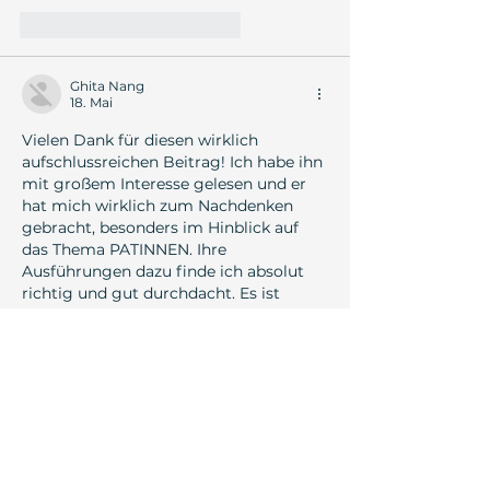
Gefällt mir
Antworten
Ghita Nang
18. Mai
Vielen Dank für diesen wirklich 
aufschlussreichen Beitrag! Ich habe ihn 
mit großem Interesse gelesen und er 
hat mich wirklich zum Nachdenken 
gebracht, besonders im Hinblick auf 
das Thema PATINNEN. Ihre 
Ausführungen dazu finde ich absolut 
richtig und gut durchdacht. Es ist 
erfrischend, hier auf solch qualitativen 
Inhalt zu stoßen, der sich mit solchen 
wichtigen Aspekten auseinandersetzt. 
Was mich allerdings beschäftigt, ist die 
langfristige Perspektive. Hat jemand 
hier im Forum vielleicht schon 
Erfahrungen damit gesammelt, wie 
sich das Konzept der PATINNEN…