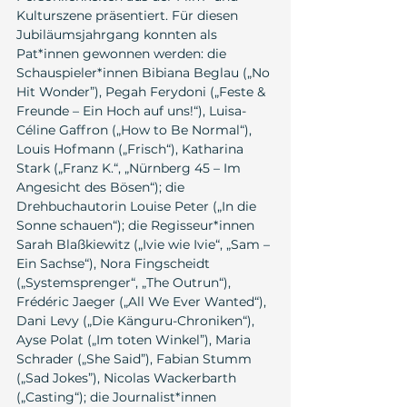
Kulturszene präsentiert. Für diesen 
Jubiläumsjahrgang konnten als 
Pat*innen gewonnen werden: die 
Schauspieler*innen Bibiana Beglau („No 
Hit Wonder”), Pegah Ferydoni („Feste & 
Freunde – Ein Hoch auf uns!“), Luisa-
Céline Gaffron („How to Be Normal“), 
Louis Hofmann („Frisch“), Katharina 
Stark („Franz K.“, „Nürnberg 45 – Im 
Angesicht des Bösen“); die 
Drehbuchautorin Louise Peter („In die 
Sonne schauen“); die Regisseur*innen 
Sarah Blaßkiewitz („Ivie wie Ivie“, „Sam – 
Ein Sachse“), Nora Fingscheidt 
(„Systemsprenger“, „The Outrun“), 
Frédéric Jaeger („All We Ever Wanted“), 
Dani Levy („Die Känguru-Chroniken“), 
Ayse Polat („Im toten Winkel”), Maria 
Schrader („She Said”), Fabian Stumm 
(„Sad Jokes”), Nicolas Wackerbarth 
(„Casting“); die Journalist*innen 