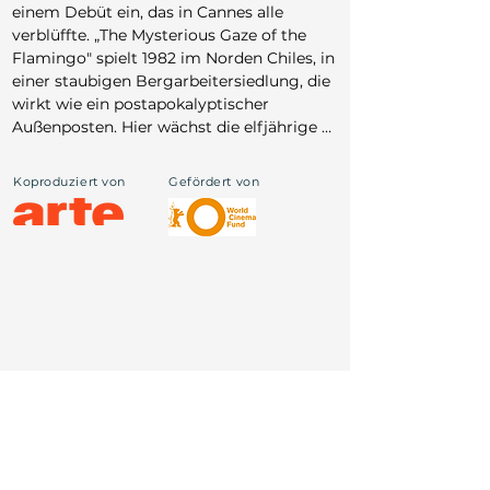
Preise: Cannes Un Certain Regard Hauptpreis, San 
einem Debüt ein, das in Cannes alle 
Sebastián, Lima, Brüssel
verblüffte. „The Mysterious Gaze of the 
Flamingo" spielt 1982 im Norden Chiles, in 
einer staubigen Bergarbeitersiedlung, die 
wirkt wie ein postapokalyptischer 
Außenposten. Hier wächst die elfjährige 
Lidia auf, umgeben von einer queer 
gelebten Wahlfamilie – und konfrontiert 
Koproduziert von
Gefördert von
mit einer mysteriösen Plage, die 
angeblich von den Blicken dieser 
Gemeinschaft ausgeht. Auch der 
titelgebende Flamingo, ein exzentrisches 
Mitglied der Familie, steht im Zentrum 
der Anfeindungen durch die Bergleute.

Céspedes verschränkt Coming-of-Age mit 
Western-Ikonografie – und macht den 
„Blick" zum zentralen Thema. Der Blick ist 
hier Instrument der Macht, Waffe, Quelle 
von Sichtbarkeit und Stigmatisierung. So 
entsteht eine Metapher für den Kampf 
um Anerkennung und für die Gewalt des 