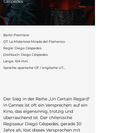
Céspedes
Berlin Premiere

OT: La Misteriosa Mirada del Flamenco

Regie: Diego Céspedes

Drehbuch: Diego Céspedes

Länge: 104 min.

Sprache: spanische OF / englische UT

Produktionsland: Frankreich, Deutschland, Chile, 
Spanien, Belgien

Produktion: Les Valseurs, Weydemann Bros., Quijote 
Films, Irusoin, Wrongmen

Der Sieg in der Reihe „Un Certain Regard" 
Cast: Tamara Cortés, Matías Catalán, Paula Dinamarca, 
in Cannes ist oft ein Versprechen: auf ein 
Luis Dubó

Kino, das eigensinnig, trotzig und 
Deutscher Verleih: Filmreederei

überraschend ist. Der chilenische 
Festivals: Cannes, Melbourne, Toronto, Bangkok, Rio, 
Regisseur Diego Céspedes, gerade 30 
Athen, Leiden, Chicago

Jahre alt, löst dieses Versprechen mit 