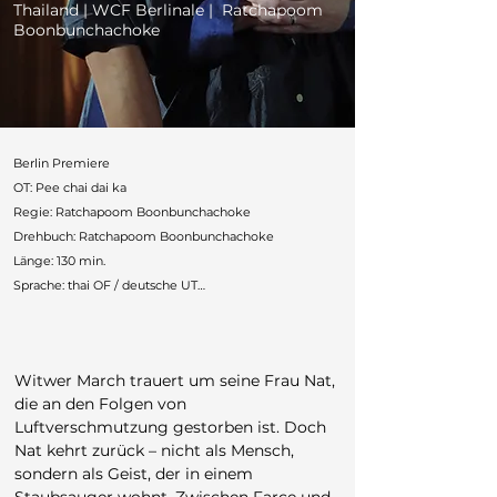
Thailand | WCF Berlinale | Ratchapoom
Boonbunchachoke
Berlin Premiere

OT: Pee chai dai ka

Regie: Ratchapoom Boonbunchachoke

Drehbuch: Ratchapoom Boonbunchachoke

Länge: 130 min.

Sprache: thai OF / deutsche UT

Produktionsland: Thailand, Singapur, Frankreich, 
Deutschland

Produktion: 185 Films, Haut les Mains, Mayana Films 
Witwer March trauert um seine Frau Nat, 
Zorana Mušikic und May Odeh, Momo Film

die an den Folgen von 
Cast: Davika Hoorne, Witsarut Himmarat, Apasiri Nitibhon, 
Luftverschmutzung gestorben ist. Doch 
Wanlop Rungkumjad, Wisarut Homhuan

Nat kehrt zurück – nicht als Mensch, 
Deutscher Verleih: Little Dream Pictures

sondern als Geist, der in einem 
Festivals: Cannes, Melbourne, Toronto, Busan, Jakarta, Rio, 