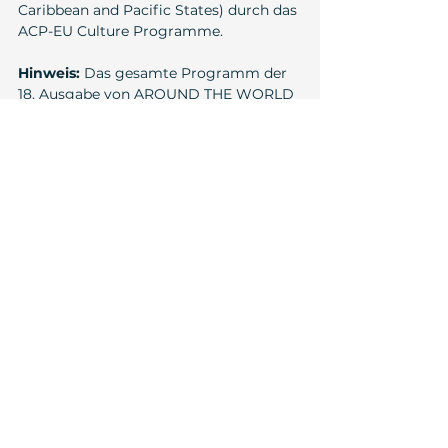
Caribbean and Pacific States) durch das 
ACP-EU Culture Programme.
Hinweis:
 Das gesamte Programm der 
18. Ausgabe von AROUND THE WORLD 
IN 14 FILMS wird am Freitag, 10. 
November 2023, auf der Website 
veröffentlicht. Der 
Ticketverkauf
startet am Dienstag, den 
14. November 
2023
.
Filmstill: „Tigers Stripes“ © Ghost Grrrl 
Pictures