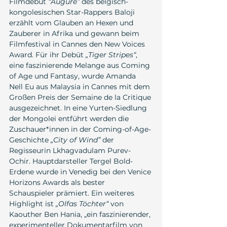
Filmdebüt 
“Augure”
 des belgisch-
kongolesischen Star-Rappers Baloji 
erzählt vom Glauben an Hexen und 
Zauberer in Afrika und gewann beim 
Filmfestival in Cannes den New Voices 
Award. Für ihr Debüt 
„Tiger Stripes“
, 
eine faszinierende Melange aus Coming 
of Age und Fantasy, wurde Amanda 
Nell Eu aus Malaysia in Cannes mit dem 
Großen Preis der Semaine de la Critique 
ausgezeichnet. In eine Yurten-Siedlung 
der Mongolei entführt werden die 
Zuschauer*innen in der Coming-of-Age-
Geschichte 
„City of Wind”
 der 
Regisseurin Lkhagvadulam Purev-
Ochir. Hauptdarsteller Tergel Bold-
Erdene wurde in Venedig bei den Venice 
Horizons Awards als bester 
Schauspieler prämiert. Ein weiteres 
Highlight ist 
„Olfas Töchter“
 von 
Kaouther Ben Hania, „ein faszinierender, 
experimenteller Dokumentarfilm von 