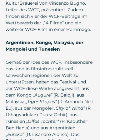
KulturBrauerei von Vincenzo Bugno, 
Leiter des WCF, präsentiert. Zudem 
finden sich vier der WCF-Beiträge im 
Wettbewerb der „14 Filme“ und ein 
weiterer WCF-Film in einer Hommage.
Argentinien, Kongo, Malaysia, der 
Mongolei und Tunesien
Gemäß der Idee des WCF, insbesondere 
das Kino in filminfrastrukturell 
schwachen Regionen der Welt zu 
unterstützen, haben das Festival und 
der WCF diese Werke ausgewählt: aus 
dem Kongo 
„Augure”
 (R. Baloji), aus 
Malaysia 
„Tiger Stripes“
 (R. Amanda Nell 
Eu), aus der Mongolei 
„City of Wind”
 (R. 
Lkhagvadulam Purev-Ochir), aus 
Tunesien 
„Olfas Töchter“
 (R. Kaouther 
Ben Hania) und aus Argentinien 
„Eureka“
 (R. Lisandro Alonso). Das 