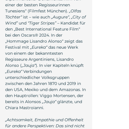
einer der besten Regisseurinnen 
Tunesiens“ (Filmfest München). 
„Olfas 
Töchter“
 ist – wie auch 
„Augure“
, 
„City of 
Wind”
 und 
“Tiger Stripes”
 – Kandidat für 
den „Best International Feature Film“ 
bei den Oscars® 2024. In der 
„Hommage Lisandro Alonso“ zeigt das 
Festival mit 
„Eureka“
 das neue Werk 
von einem der bekanntesten 
Regisseure Argentiniens, Lisandro 
Alonso (
„Jauja“
). In vier Kapiteln knüpft 
„Eureka“
 Verbindungen 
unterschiedlicher Volksgruppen 
zwischen den Jahren 1870 und 2019 in 
den USA, Mexiko und dem Amazonas. In 
den Hauptrollen: Viggo Mortensen, der 
bereits in Alonsos 
„Jauja“
 glänzte, und 
Chiara Mastroianni.
„Achtsamkeit, Empathie und Offenheit 
für andere Perspektiven: Das sind nicht 