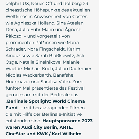
delphi LUX, Neues Off und Rollberg 23 
cineastische Höhepunkte des aktuellen 
Weltkinos in Anwesenheit von Gästen 
wie Agnieszka Holland, Sina Ataeian 
Dena, Julia Fuhr Mann und Ágnesh 
Pàkozdi – und vorgestellt von 
prominenten Pat*innen wie Maria 
Schrader, Nora Fingscheidt, Karim 
Aïnouz sowie Sarah Blaßkiewitz, Asli 
Özge, Natalia Sinelnikova, Melanie 
Waelde, Michael Koch, Julian Radlmaier, 
Nicolas Wackerbarth, Banafshe 
Hourmazdi und Saralisa Volm. Zum 
fünften Mal präsentierte das Festival 
gemeinsam mit der Berlinale das 
„
Berlinale Spotlight: World Cinema 
Fund
“ – mit herausragenden Filmen, 
die mit Hilfe der Berlinale-Initiative 
entstanden sind. 
Hauptsponsoren 2023 
waren Audi City Berlin, ARTE, 
CineStar und KWK / Karl-Wilhelm 