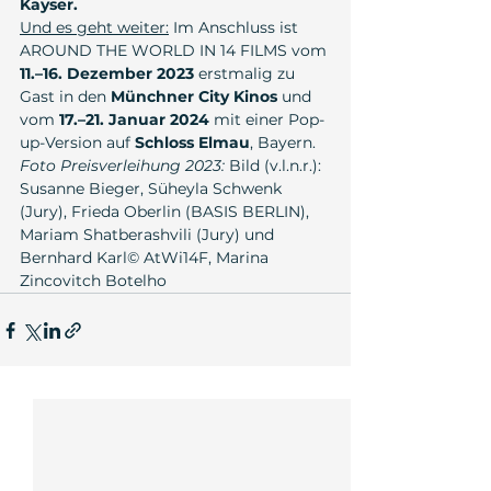
Kayser.
Und es geht weiter:
 Im Anschluss ist 
AROUND THE WORLD IN 14 FILMS vom 
11.–16. Dezember 2023
 erstmalig zu 
Gast in den 
Münchner City Kinos
 und 
vom 
17.–21. Januar 2024
 mit einer Pop-
up-Version auf 
Schloss Elmau
, Bayern.
Foto Preisverleihung 2023:
 Bild (v.l.n.r.): 
Susanne Bieger, Süheyla Schwenk 
(Jury), Frieda Oberlin (BASIS BERLIN), 
Mariam Shatberashvili (Jury) und 
Bernhard Karl© AtWi14F, Marina 
Zincovitch Botelho