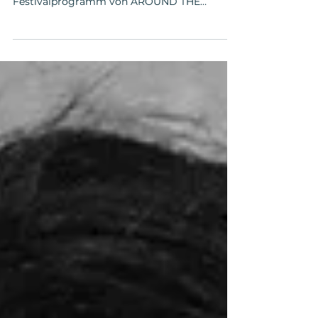
PAT*INNEN UND GÄSTE 2025
Pat*innen und Gäste des Festivals Von
Beginn an – seit 2026 – wird das
Festivalprogramm von AROUND THE
WORLD IN 14 FILMS tradionell von
Persönlichkeiten aus der Film- und
Kulturszene präsentiert. Für diesen
Jubiläumsjahrgang konnten als Pat*innen
gewonnen werden: die Schauspieler*innen
Bibiana Beglau („No Hit Wonder”), Pegah
Ferydoni („Feste & Freunde – Ein Hoch auf
uns!“), Luisa-Céline Gaffron („How to Be
Normal“), Louis Hofmann („Frisch“), Katharina
Stark („Franz K.“, „Nürn