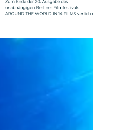
FESTIVALREKORD MIT 6200 BESUCHER*INNEN
Zum Ende der 20. Ausgabe des
unabhängigen Berliner Filmfestivals
AROUND THE WORLD IN 14 FILMS verlieh die
Jury am 6. Dezember 2025 im Kino in der
Kulturbrauerei den BASIS BERLIN
Postproduction Award für die beste Regie an
Pedro Pinho für seinen Spielfilm „I Only Rest
in the Storm“ (OT: „O Riso e a Faca“).
Jurymitglieder waren die Schauspielerin
Melika Foroutan, die Filmregisseurin und
Drehbuchautorin Angelina Maccarone sowie
die Filmregisseurin und Drehbuchautorin
Sophie Linn