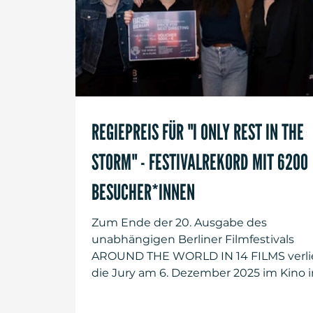
REGIEPREIS FÜR "I ONLY REST IN THE
STORM" - FESTIVALREKORD MIT 6200
BESUCHER*INNEN
Zum Ende der 20. Ausgabe des
unabhängigen Berliner Filmfestivals
AROUND THE WORLD IN 14 FILMS verli
die Jury am 6. Dezember 2025 im Kino i
der Kulturbrauerei den BASIS BERLIN
Postproduction Award für die beste Re