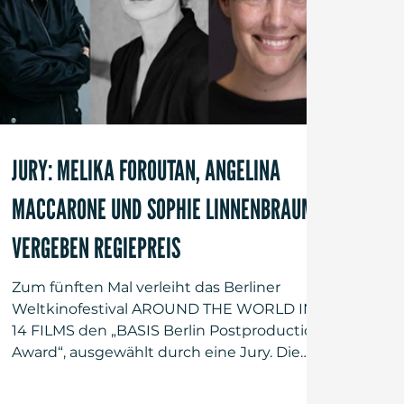
JURY: MELIKA FOROUTAN, ANGELINA
MACCARONE UND SOPHIE LINNENBRAUM
VERGEBEN REGIEPREIS
Zum fünften Mal verleiht das Berliner
Weltkinofestival AROUND THE WORLD IN
14 FILMS den „BASIS Berlin Postproduction
Award“, ausgewählt durch eine Jury. Die
Jurorinnen sind in diesem Jahr: die
Schauspielerin Melika Foroutan, die