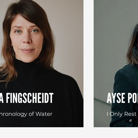
A FINGSCHEIDT
AYSE PO
hronology of Water
I Only Rest