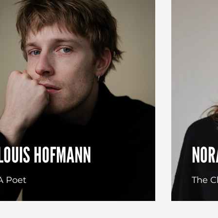
LOUIS HOFMANN
NOR
A Poet
The C