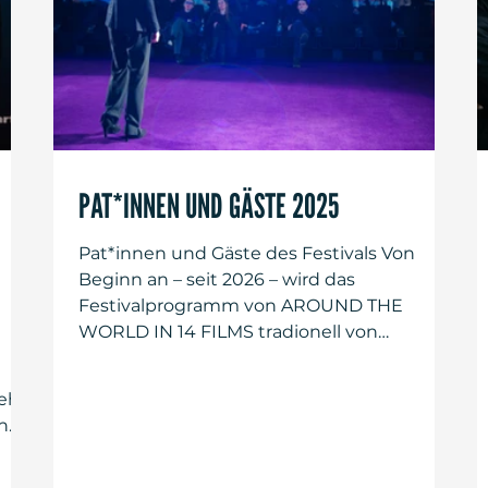
PAT*INNEN UND GÄSTE 2025
Pat*innen und Gäste des Festivals Von
Beginn an – seit 2026 – wird das
Festivalprogramm von AROUND THE
WORLD IN 14 FILMS tradionell von
Persönlichkeiten aus der Film- und
Kulturszene präsentiert. Für diesen
eh
Jubiläumsjahrgang konnten als Pat*innen
n
gewonnen werden: die Schauspieler*innen
Bibiana Beglau („No Hit Wonder”), Pegah
gie