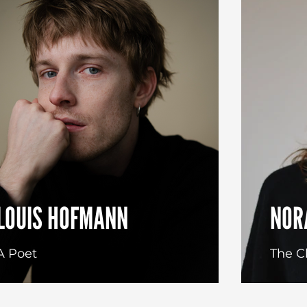
LOUIS HOFMANN
NOR
A Poet
The C