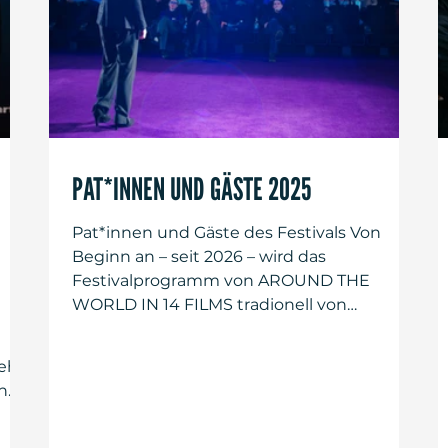
PAT*INNEN UND GÄSTE 2025
Pat*innen und Gäste des Festivals Von
Beginn an – seit 2026 – wird das
Festivalprogramm von AROUND THE
WORLD IN 14 FILMS tradionell von
Persönlichkeiten aus der Film- und
Kulturszene präsentiert. Für diesen
eh
Jubiläumsjahrgang konnten als Pat*innen
n
gewonnen werden: die Schauspieler*innen
Bibiana Beglau („No Hit Wonder”), Pegah
gie