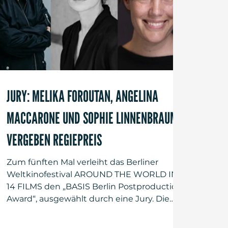
JURY: MELIKA FOROUTAN, ANGELINA
MACCARONE UND SOPHIE LINNENBRAUM
VERGEBEN REGIEPREIS
Zum fünften Mal verleiht das Berliner
Weltkinofestival AROUND THE WORLD IN
14 FILMS den „BASIS Berlin Postproduction
Award“, ausgewählt durch eine Jury. Die
Jurorinnen sind in diesem Jahr: die
Schauspielerin Melika Foroutan, die