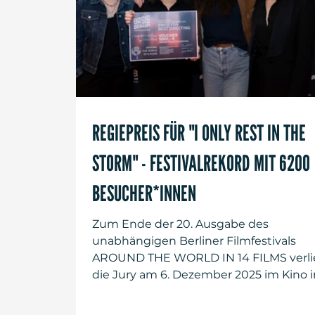
REGIEPREIS FÜR "I ONLY REST IN THE
STORM" - FESTIVALREKORD MIT 6200
BESUCHER*INNEN
Zum Ende der 20. Ausgabe des
unabhängigen Berliner Filmfestivals
AROUND THE WORLD IN 14 FILMS verli
die Jury am 6. Dezember 2025 im Kino i
der Kulturbrauerei den BASIS BERLIN
Postproduction Award für die beste Re