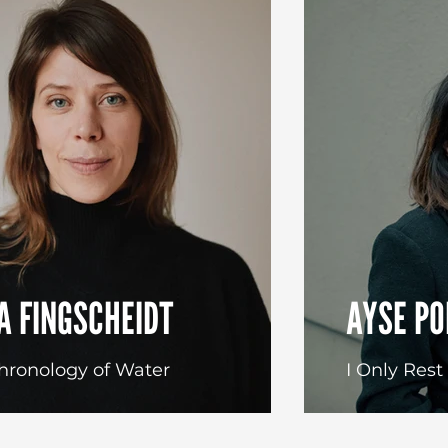
A FINGSCHEIDT
AYSE PO
hronology of Water
I Only Rest